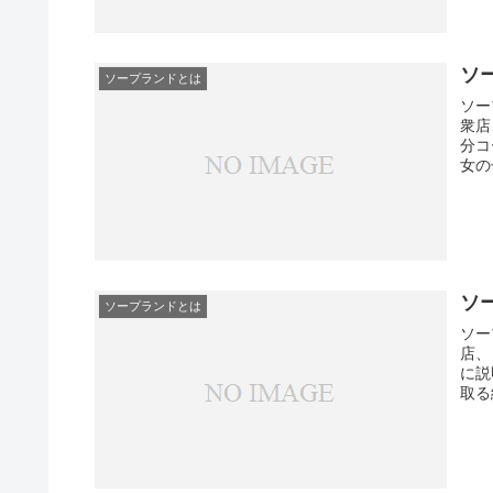
ソ
ソープランドとは
ソー
衆店
分コ
女の
ソ
ソープランドとは
ソー
店、
に説
取る