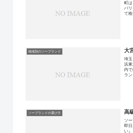
町は
バリ
て格
大
地域別のソープランド
埼玉
浜東
内で
ラン
高
ソープランドの選び方
ソー
即日
い』