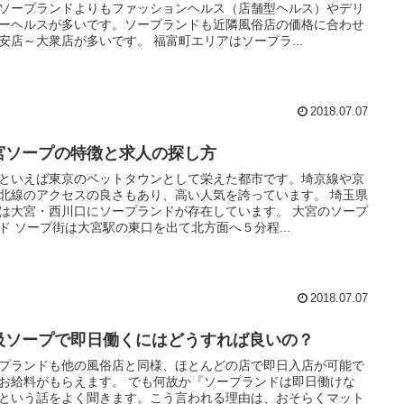
ソープランドよりもファッションヘルス（店舗型ヘルス）やデリ
ーヘルスが多いです。ソープランドも近隣風俗店の価格に合わせ
安店～大衆店が多いです。 福富町エリアはソープラ...
2018.07.07
宮ソープの特徴と求人の探し方
といえば東京のベットタウンとして栄えた都市です。埼京線や京
北線のアクセスの良さもあり、高い人気を誇っています。 埼玉県
は大宮・西川口にソープランドが存在しています。 大宮のソープ
ド ソープ街は大宮駅の東口を出て北方面へ５分程...
2018.07.07
級ソープで即日働くにはどうすれば良いの？
プランドも他の風俗店と同様、ほとんどの店で即日入店が可能で
お給料がもらえます。 でも何故か『ソープランドは即日働けな
という話をよく聞きます。こう言われる理由は、おそらくマット