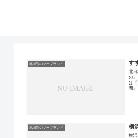
す
地域別のソープランド
北日
の』
は『
間』
横
地域別のソープランド
横浜