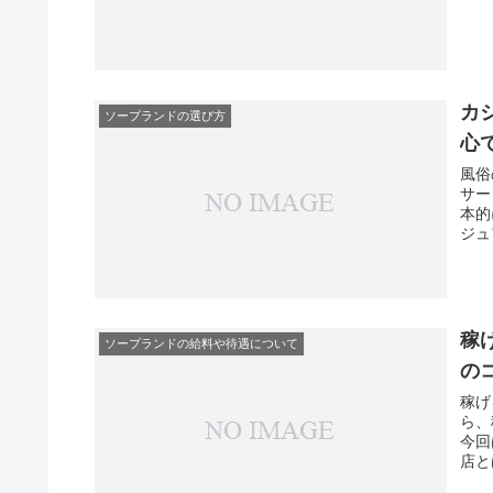
カ
ソープランドの選び方
心
風俗
サー
本的
ジュ
稼
ソープランドの給料や待遇について
の
稼げ
ら、
今回
店と