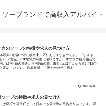
ソープランドで高収入アルバイト
すきのソープの特徴や求人の見つけ方
本最大の歓楽街が札幌市中央区にあるすすきのです。 『すすき
という地名が示す地域の範囲は曖昧ですが、すすきの観光協会で
南北は南4条の都通から南6条の間、東西は西2丁目から西6丁目の
と定めています。 歌舞伎町、中洲と合わせて日本...
2018.07.07
浜ソープの特徴や求人の見つけ方
には曙町や福富町という日本でも最大級の風俗街があります。 曙